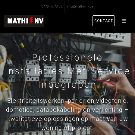
0478 46 73 05
info@mathi-nv.be
CONTACT
Professionele
Installaties Met Service
Inbegrepen
Elektriciteitswerken, parlo- en videofonie,
domotica, databekabeling en verlichting –
kwalitatieve oplossingen op maat van uw
woning of project.