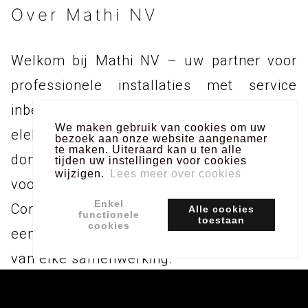
Over Mathi NV
Welkom bij Mathi NV – uw partner voor
professionele installaties met service
inbegrepen. Wij zijn gespecialiseerd in
We maken gebruik van cookies om uw
elektriciteitswerken, parlo- en videofonie,
bezoek aan onze website aangenamer
te maken. Uiteraard kan u ten alle
domotica, databekabeling en verlichting
tijden uw instellingen voor cookies
wijzigen.
Lees meer over cookies
voor zowel particulieren als bedrijven.
Enkel
Correcte afspraken, betaalbare prijzen en
Alle cookies
functionele
toestaan
cookies
een piekfijne afwerking vormen de basis
van elke samenwerking.
Met jaren ervaring en een klantgerichte aanpak