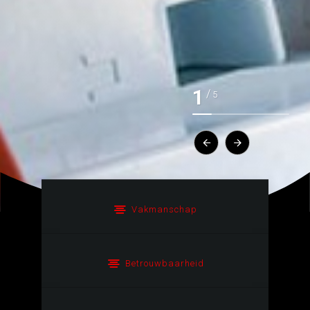
1
/
5
Vakmanschap
Betrouwbaarheid